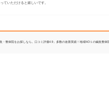
なっていただけると嬉しいです。
で鍼灸・整体院をお探しなら。口コミ評価4.9」多数の改善実績！地域NO１の鍼灸整体院にお任せ A