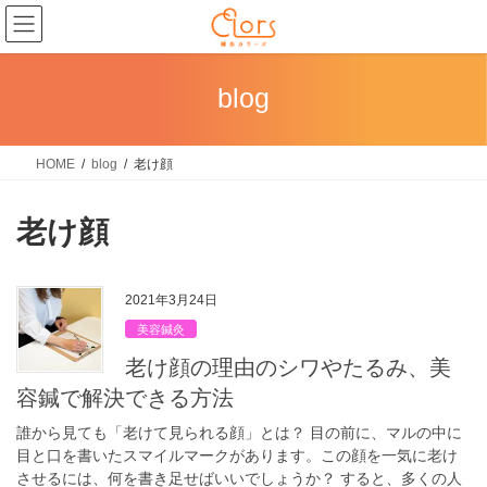
コ
ナ
ン
ビ
テ
ゲ
ン
ー
blog
ツ
シ
に
ョ
HOME
blog
老け顔
移
ン
動
に
移
老け顔
動
2021年3月24日
美容鍼灸
老け顔の理由のシワやたるみ、美
容鍼で解決できる方法
誰から見ても「老けて見られる顔」とは？ 目の前に、マルの中に
目と口を書いたスマイルマークがあります。この顔を一気に老け
させるには、何を書き足せばいいでしょうか？ すると、多くの人