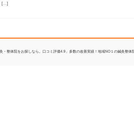
[…]
で鍼灸・整体院をお探しなら。口コミ評価4.9」多数の改善実績！地域NO１の鍼灸整体院にお任せ A