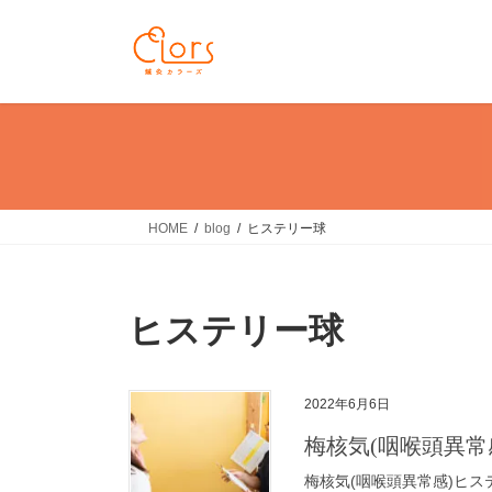
コ
ナ
ン
ビ
テ
ゲ
ン
ー
ツ
シ
に
ョ
移
ン
動
に
移
HOME
blog
ヒステリー球
動
ヒステリー球
2022年6月6日
梅核気(咽喉頭異常
梅核気(咽喉頭異常感)ヒス