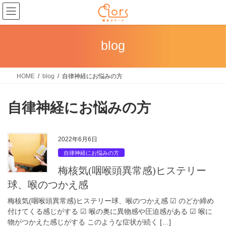
コ
ナ
ン
ビ
テ
ゲ
ン
ー
blog
ツ
シ
に
ョ
HOME
blog
自律神経にお悩みの方
移
ン
動
に
移
自律神経にお悩みの方
動
2022年6月6日
自律神経にお悩みの方
梅核気(咽喉頭異常感)ヒステリー
球、喉のつかえ感
梅核気(咽喉頭異常感)ヒステリー球、喉のつかえ感 ☑︎ のどか締め
付けてくる感じがする ☑︎ 喉の奥に異物感や圧迫感がある ☑︎ 喉に
物がつかえた感じがする このような症状が続く […]