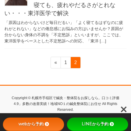
寝ても、疲れやだるさがとれな
い・・・東洋医学で解決
「原因はわからないけど毎日だるい」「よく寝てるはずなのに疲
れがとれない」などの倦怠感にお悩みの方はいませんか？原因が
分からない身体の不調を「不定愁訴」といいますが、ここでは、
東洋医学をベースとした不定愁訴への対応、「東洋 […]
投
ペ
ペ
«
1
2
ー
ー
稿
ジ
ジ
の
ペ
Copyright © 札幌市手稲区で鍼灸・整体院をお探しなら。口コミ評価
4.9」多数の改善実績！地域NO１の鍼灸整体院にお任せ All Rights
ー
Reserved.
ジ
webから予約
LINEから予約